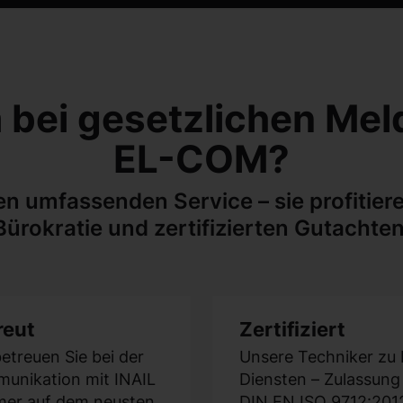
bei gesetzlichen Me
EL-COM?
en umfassenden Service – sie profitie
Bürokratie und zertifizierten Gutachten
reut
Zertifiziert
etreuen Sie bei der
Unsere Techniker zu 
unikation mit INAIL
Diensten – Zulassung 
mer auf dem neusten
DIN EN ISO 9712:201