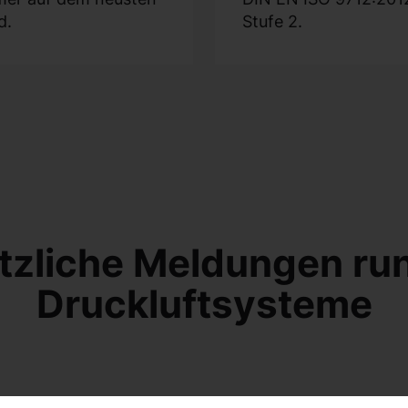
d.
Stufe 2.
tzliche Meldungen ru
Druckluftsysteme