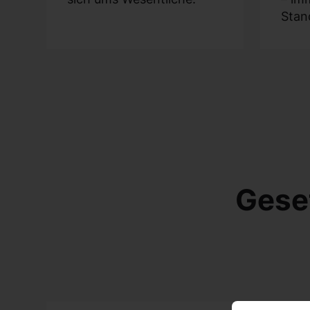
Stan
Gese