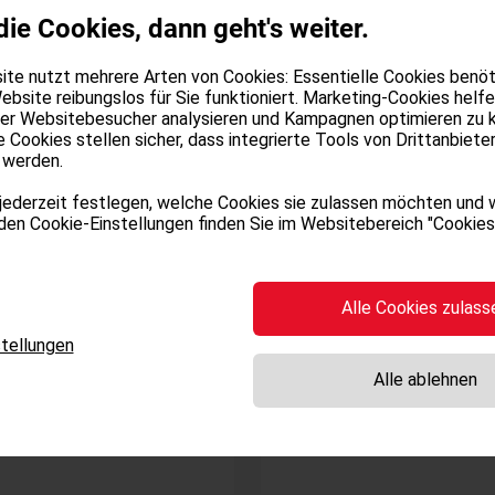
gen
die Cookies, dann geht's weiter.
Wandstärkenmes
Erklärungen und
Periodische Neubewe
te nutzt mehrere Arten von Cookies: Essentielle Cookies benöti
Anlage.
ebsite reibungslos für Sie funktioniert. Marketing-Cookies helfe
edigen für Sie die
Wir kümmern uns um
der Websitebesucher analysieren und Kampagnen optimieren zu 
e Cookies stellen sicher, dass integrierte Tools von Drittanbiete
Drucktanks und -leit
 werden.
Wandstärkenmessung D
jederzeit festlegen, welche Cookies sie zulassen möchten und 
 den Cookie-Einstellungen finden Sie im Websitebereich "Cookies"
F-Gas Prüfung be
Alle Cookies zulass
Kaltwassersätze 
ichung?
tellungen
Als zertifizierter Fac
Alle ablehnen
zu verkaufen, zu inst
F-Gas Prüfung bei Kälte