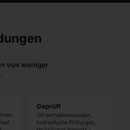
ldungen
ren von weniger
.
Geprüft
Ihren
Ultraschallmessungen,
laut
hydraulische Prüfungen,
2,
technischer Support –