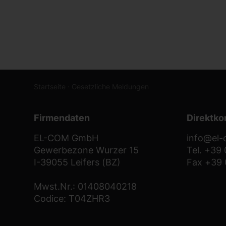
Startseite
·
Gesetzliche Meldungen
Firmendaten
Direktko
EL-COM GmbH
info@el
Gewerbezone Wurzer 15
Tel. +39
I-39055 Leifers (BZ)
Fax +39 
Mwst.Nr.: 01408040218
Codice: T04ZHR3