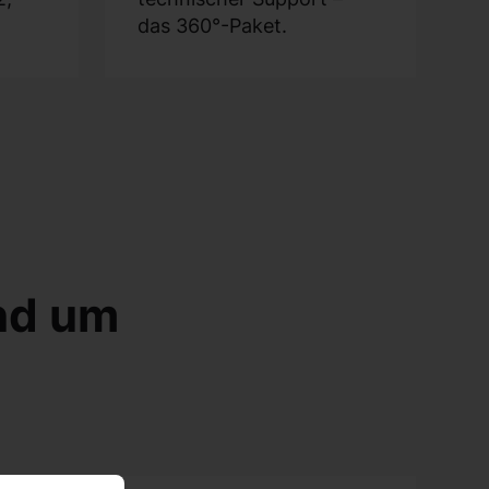
das 360°-Paket.
nd um