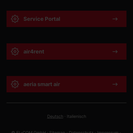
Service Portal
air4rent
aeria smart air
Deutsch
·
Italienisch
© EL-COM GmbH
·
Sitemap
·
Datenschutz
·
Impressum
·