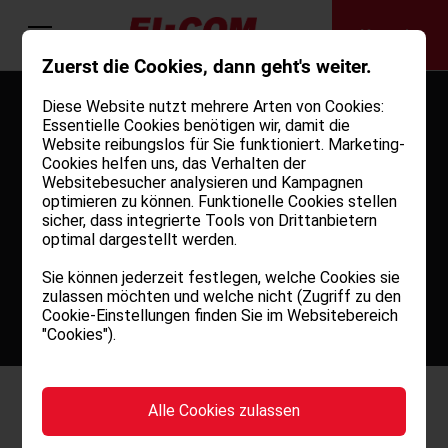
Kontakt
Zuerst die Cookies, dann geht's weiter.
Diese Website nutzt mehrere Arten von Cookies:
Essentielle Cookies benötigen wir, damit die
Kontakt
Website reibungslos für Sie funktioniert. Marketing-
Cookies helfen uns, das Verhalten der
aufnehmen
Websitebesucher analysieren und Kampagnen
optimieren zu können. Funktionelle Cookies stellen
Haben Sie eine Frage zu unseren
sicher, dass integrierte Tools von Drittanbietern
optimal dargestellt werden.
Produkten? Schildern Sie uns einfach Ihr
Anliegen und wir melden uns so bald als
Sie können jederzeit festlegen, welche Cookies sie
möglich bei Ihnen zurück.
zulassen möchten und welche nicht (Zugriff zu den
Cookie-Einstellungen finden Sie im Websitebereich
"Cookies").
Alle Cookies zulassen